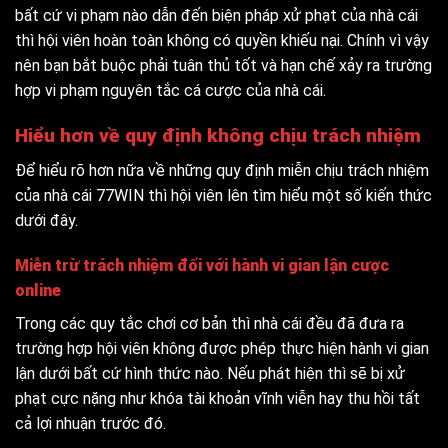
bất cứ vi phạm nào dẫn đến biện pháp xử phạt của nhà cái
thì hội viên hoàn toàn không có quyền khiếu nại. Chính vì vậy
nên bạn bắt buộc phải tuân thủ tốt và hạn chế xảy ra trường
hợp vi phạm nguyên tắc cá cược của nhà cái.
Hiểu hơn về quy định không chịu trách nhiệm
Để hiểu rõ hơn nữa về những quy định miễn chịu trách nhiệm
của nhà cái 77WIN thì hội viên lên tìm hiểu một số kiến thức
dưới đây.
Miễn trừ trách nhiệm đối với hành vi gian lận cược
online
Trong các quy tắc chơi cơ bản thì nhà cái đều đã đưa ra
trường hợp hội viên không được phép thực hiện hành vi gian
lận dưới bất cứ hình thức nào. Nếu phát hiện thì sẽ bị xử
phạt cực nặng như khóa tài khoản vĩnh viễn hay thu hồi tất
cả lợi nhuận trước đó.