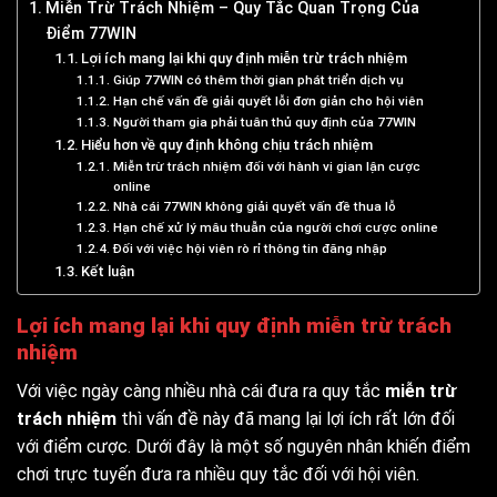
Miễn Trừ Trách Nhiệm – Quy Tắc Quan Trọng Của
Điểm 77WIN
Lợi ích mang lại khi quy định miễn trừ trách nhiệm
Giúp 77WIN có thêm thời gian phát triển dịch vụ
Hạn chế vấn đề giải quyết lỗi đơn giản cho hội viên
Người tham gia phải tuân thủ quy định của 77WIN
Hiểu hơn về quy định không chịu trách nhiệm
Miễn trừ trách nhiệm đối với hành vi gian lận cược
online
Nhà cái 77WIN không giải quyết vấn đề thua lỗ
Hạn chế xử lý mâu thuẫn của người chơi cược online
Đối với việc hội viên rò rỉ thông tin đăng nhập
Kết luận
Lợi ích mang lại khi quy định miễn trừ trách
nhiệm
Với việc ngày càng nhiều nhà cái đưa ra quy tắc
miễn trừ
trách nhiệm
thì vấn đề này đã mang lại lợi ích rất lớn đối
với điểm cược. Dưới đây là một số nguyên nhân khiến điểm
chơi trực tuyến đưa ra nhiều quy tắc đối với hội viên.