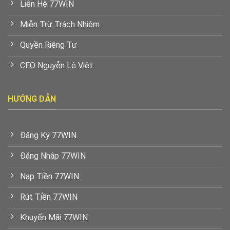
Liên Hệ 77WIN
Miễn Trừ Trách Nhiệm
Quyền Riêng Tư
CEO Nguyễn Lê Việt
HƯỚNG DẪN
Đăng Ký 77WIN
Đăng Nhập 77WIN
Nạp Tiền 77WIN
Rút Tiền 77WIN
Khuyến Mãi 77WIN