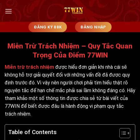
Bỏ
qua
nội
dung
ĐĂNG KÝ 88K
ĐĂNG NHẬP
Miễn Trừ Trách Nhiệm – Quy Tắc Quan
Trọng Của Điểm 77WIN
Miễn trừ trách nhiệm
được hiểu đơn giản khi nhà cái sẽ
không hỗ trợ giải quyết đối với những vấn đề đã được quy
định trước đó. Vì vậy nên người chơi phải tìm hiểu thật rõ
nguyên tắc để hạn chế mắc phải sai lầm không đáng có. Hãy
tham khảo một số thông tin được chia sẻ từ bài viết của
77WIN để biết được đâu là hành động vi phạm quy tắc
trách nhiệm.
Table of Contents