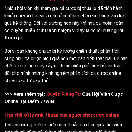
Nhiều hội viên khi tham gia cá cược bị thua lỗ đã tiến hành
khiếu nại với nhà cái vì cho rằng điểm chơi can thiệp vào kết
quả hệ thống. Đối với trường hợp này thì nhà cái hoàn toàn
có quyền
miễn trừ trách nhiệm
vì đây là do lỗi của người
tham gia.
Bởi vì bạn không chuẩn bị kỹ lưỡng chiến thuật phân tích
cũng như cá cược hiệu quả nên mới dẫn đến thất bại. Để hạn
chế trường hợp này xảy ra thì hội viên phải học hỏi và trau
dồi cho mình những kinh nghiệm phân tích cá cược online
chuẩn xác từ cao thủ.
>>> Xem thêm tại :
Quyền Riêng Tư
Của Hội Viên Cược
Online Tại Điểm 77WIN
Hạn chế xử lý mâu thuẫn của người chơi cược online
Đối với những trường hợp mâu thuẫn cá nhân giữa hội viên